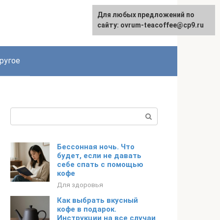
Для любых предложений по
Для любых предложений по
English
сайту: ovrum-teacoffee@cp9.ru
сайту: ovrum-teacoffee@cp9.ru
ругое
Поиск:
Бессонная ночь. Что
будет, если не давать
себе спать с помощью
кофе
Для здоровья
Как выбрать вкусный
кофе в подарок.
Инструкции на все случаи