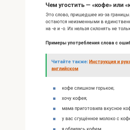
Чем угостить — «кофе» или 
Это слово, пришедшее из-за границы.
остаются неизменными в единственн
на -е и -о. Их нельзя склонять не толь
Примеры употребления слова с оши
Читайте также:
Инструкция и рук
английском
кофе слишком горькое;
хочу кофея;
мама приготовила вкусное ко
у вас сгущённое молоко с коф
я облилась кофем.