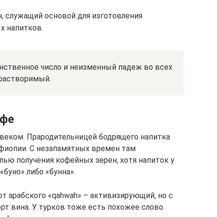
н, служащий основой для изготовления
 напитков.
инственное число и неизменный падеж во всех
 растворимый.
офе
 веком. Прародительницей бодрящего напитка
фиопии. С незапамятных времен там
ью получения кофейных зерен, хотя напиток у
«буно» либо «бунна».
т арабского «qahwah» – активизирующий, но с
орт вина. У турков тоже есть похожее слово