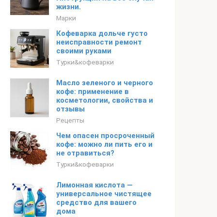
жизни.
Марки
Кофеварка дольче густо
неисправности ремонт
своими руками
Турки&кофеварки
Масло зеленого и черного
кофе: применение в
косметологии, свойства и
отзывы
Рецепты
Чем опасен просроченный
кофе: можно ли пить его и
не отравиться?
Турки&кофеварки
Лимонная кислота —
универсальное чистящее
средство для вашего
дома