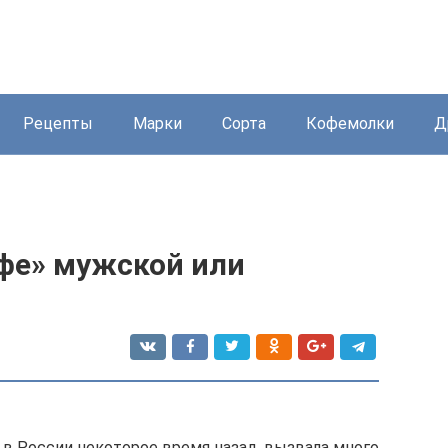
Рецепты
Марки
Сорта
Кофемолки
Д
офе» мужской или
в России некоторое время назад, вызвала много