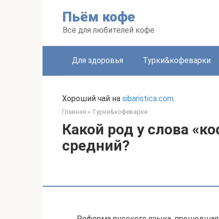
Перейти
Пьём кофе
к
контенту
Всё для любителей кофе
Для здоровья
Турки&кофеварки
Хороший чай на
sibaristica.com
.
Главная
»
Турки&кофеварки
Какой род у слова «к
средний?
Реформа русского языка, прошедшая 