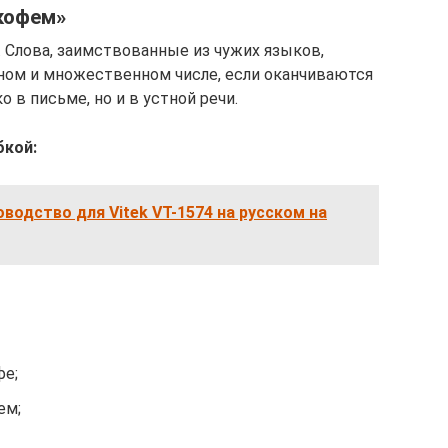
«кофем»
 Слова, заимствованные из чужих языков,
ом и множественном числе, если оканчиваются
ко в письме, но и в устной речи.
бкой:
оводство для Vitek VT-1574 на русском на
фе;
ем;