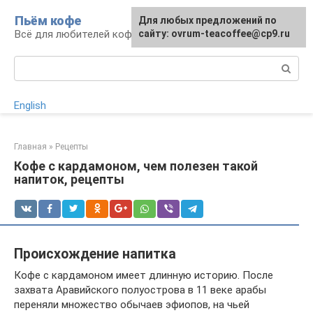
Перейти
Пьём кофе
Для любых предложений по
Для любых предложений по
к
Всё для любителей кофе
сайту: ovrum-teacoffee@cp9.ru
сайту: ovrum-teacoffee@cp9.ru
контенту
Поиск:
English
Главная
»
Рецепты
Кофе с кардамоном, чем полезен такой
напиток, рецепты
Происхождение напитка
Кофе с кардамоном имеет длинную историю. После
захвата Аравийского полуострова в 11 веке арабы
переняли множество обычаев эфиопов, на чьей