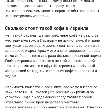
такого кофе немного выше, чем у обычного. Однако
кардамон лучше измельчать сразу перед
приготовлением, чем молоть впрок, чтобы вся пряность
не выветрилась из специи.
Сколько стоит такой кофе в Израиле
Нет такой страны, где употребление кофе не стало бы
местным культом, и Израиль – не исключение. В стране
цветущих садов и религиозных святынь предпочитают
эспрессо или арох. Арох – это аналог эспрессо, но воды
сюда добавляется в два раза больше привычной нормы.
Любят израильтяне и кофе с пенкой и с шоколадной
крошкой – макиатто и афух. Интересен и необычный
израильский метод приготовления кофе с чесноком и
медом.
Стоимость качественного и вкусного кофе в Израиле
начинается с 18 шекелей (325 российских рублей) за
упаковку. Кофе с кардамоном представляет собой
отдельную линию производства у местных
производителей и особо ценится кофеманами. Отведать