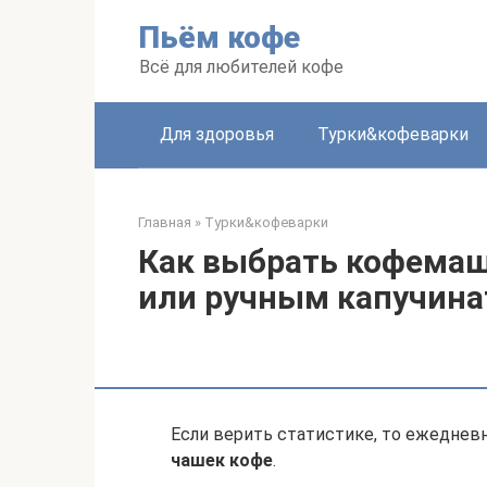
Перейти
Пьём кофе
к
контенту
Всё для любителей кофе
Для здоровья
Турки&кофеварки
Главная
»
Турки&кофеварки
Как выбрать кофемаш
или ручным капучина
Если верить статистике, то ежеднев
чашек кофе
.