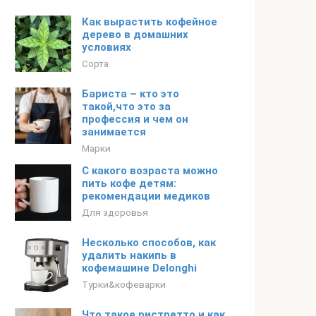
Как вырастить кофейное
дерево в домашних
условиях
Сорта
Бариста – кто это
такой,что это за
профессия и чем он
занимается
Марки
С какого возраста можно
пить кофе детям:
рекомендации медиков
Для здоровья
Несколько способов, как
удалить накипь в
кофемашине Delonghi
Турки&кофеварки
Что такое ристретто и как