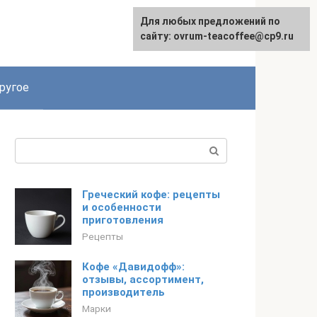
Для любых предложений по
Для любых предложений по
English
сайту: ovrum-teacoffee@cp9.ru
сайту: ovrum-teacoffee@cp9.ru
ругое
Поиск:
Греческий кофе: рецепты
и особенности
приготовления
Рецепты
Кофе «Давидофф»:
отзывы, ассортимент,
производитель
Марки