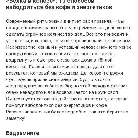
«Белка в колесе»: 10 способов
взбодриться без кофе и энергетиков
Современный ритм жизни диктует свои правила — мы
поздно ложимся, рано встаём, стремимся за день успеть
сделать огромное количество дел… Всё это приводит к
усталости, и хорошо, если не к хронической, а к обычной.
Как известно, сонный и уставший человек намного менее
продуктивный. Голова забита только тем, где бы
вздремнуть и быстрее оказаться дома в тёплой
кроватке. Кофе и энергетики не всегда дают тот
результат, который мы ожидаем. Да, какое-то время
чувствуешь прилив сил и энергии, будто кто-то
«подзарядил» вашу батарейку, но этой зарядки хватает
очень ненадолго и всё возвращается на круги своя.
Существует несколько действенных советов, которые
помогут взбодриться без энергетиков и кофе.
Рассказываем о них более подробно, так что берите на
заметку!
Вздремните