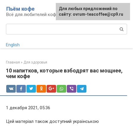
Перейти
Пьём кофе
Для любых предложений по
Для любых предложений по
к
Всё для любителей кофе
сайту: ovrum-teacoffee@cp9.ru
сайту: ovrum-teacoffee@cp9.ru
контенту
Поиск:
English
Главная
»
Для здоровья
10 напитков, которые взбодрят вас мощнее,
чем кофе
1 декабря 2021, 05:36
Цей матеріал також доступний українською