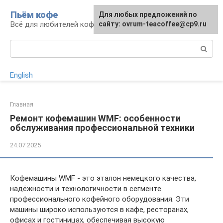
Перейти
Пьём кофе
Для любых предложений по
Для любых предложений по
к
Всё для любителей кофе
сайту: ovrum-teacoffee@cp9.ru
сайту: ovrum-teacoffee@cp9.ru
контенту
Поиск:
English
Главная
Ремонт кофемашин WMF: особенности
обслуживания профессиональной техники
24.07.2025
Кофемашины WMF - это эталон немецкого качества,
надёжности и технологичности в сегменте
профессионального кофейного оборудования. Эти
машины широко используются в кафе, ресторанах,
офисах и гостиницах, обеспечивая высокую