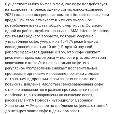
Существует много мифов о том, как кофе воздействует
на здоровье человека, однако согласноисследованию
2021 года напиток приносит намного больше пользы, чем
вреда. При этом отмечается, что его умеренное
потреблениеуменьшает общую смертность. Согласно
одной из работ, опубликованных в JAMA Internal Medicine,
британцы среднего возраста, которые умеренно
употребляли кофе, умирали на 10-15% реже (период
исследования охватил 10 лет). В другой научной
работесодержатся данные о том, что кофе снижает
риск некоторых видов рака — полости рта, эндометрия,
кишечника и кожи.Это не вся польза кофе: его
регулярное употребление снижает воспалительные
процессы в организме и позволяет органам дольше
оставаться здоровыми, а при гипотонии помогает
повысить давление.»Молотый свежезаваренный кофе
отлично вписывается в разные протоколы питания,
особенно те, что направлены на снижение веса», —
рассказала РИА Новости нутрициолог Вероника
Хованская. — Умеренное потребление кофеина, от одной
до четырех чашек кофе в день, помогает