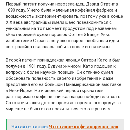
Первый патент получил новозеландец Дэвид Стрэнг в
1890 году. У него была маленькая кофейная фабрика и
возможность экспериментировать, поэтому уже в конце
XIX века австралийцы имели шанс познакомиться с
уникальным на тот момент продуктом под названием
«Растворимый сухой порошок Coffee Strang». Увы,
изобретение Стрэнга не ушло в народ: необычная идея
австралийца оказалась забыта после его кончины.
Второй патент принадлежал японцу Сатори Като и был
получен в 1901 году. Будучи химиком, Като подошел к
вопросу с более научной позиции. Он отлично сумел
обосновать полезность своего изобретения и даже
представил его на большой Панамериканской выставке
в Нью-Йорке. Но и японский первооткрыватель
растворимого кофе не снискал лавры победителя: хоть
Сато и считался долгое время автором этого продукта,
мир еще не был готов восхититься его открытием.
Читайте также:
Что такое кофе эспрессо, как