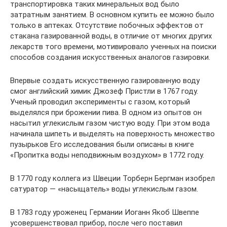
транспортировка таких минеральных вод было
затратным занятием. В основном купить ее можно было
только в аптеках. Отсутствие побочных эффектов от
стакана газированной воды, в отличие от многих других
лекарств того времени, мотивировало ученных на поиски
способов создания искусственных аналогов газировки.
Впервые создать искусственную газированную воду
смог английский химик Джозеф Пристли в 1767 году.
Ученый проводил эксперименты с газом, который
выделялся при брожении пива. В одном из опытов он
насытил углекислым газом чистую воду. При этом вода
начинала шипеть и выделять на поверхность множество
пузырьков Его исследования были описаны в книге
«Пропитка воды неподвижным воздухом» в 1772 году.
В 1770 году коллега из Швеции Торберн Бергман изобрел
сатуратор — «насыщатель» воды углекислым газом.
В 1783 году уроженец Германии Иоганн Якоб Швеппе
усовершенствовал прибор, после чего поставил