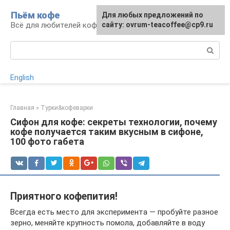
Перейти
Пьём кофе
Для любых предложений по
Для любых предложений по
к
Всё для любителей кофе
сайту: ovrum-teacoffee@cp9.ru
сайту: ovrum-teacoffee@cp9.ru
контенту
Поиск:
English
Главная
»
Турки&кофеварки
Сифон для кофе: секреты технологии, почему
кофе получается таким вкусным в сифоне,
100 фото габета
Приятного кофепития!
Bсегда есть место для эксперимента — пробуйте разное
зерно, меняйте крупность помола, добавляйте в воду