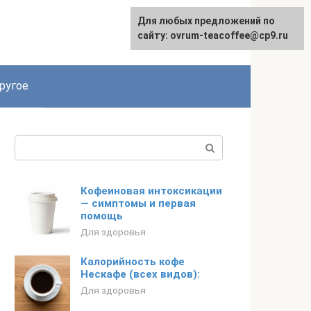
Для любых предложений по
Для любых предложений по
English
сайту: ovrum-teacoffee@cp9.ru
сайту: ovrum-teacoffee@cp9.ru
ругое
Поиск:
Кофеиновая интоксикации
— симптомы и первая
помощь
Для здоровья
Калорийность кофе
Нескафе (всех видов):
Для здоровья