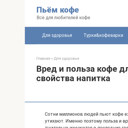
Перейти
Пьём кофе
к
контенту
Всё для любителей кофе
Для здоровья
Турки&кофеварки
Главная
»
Для здоровья
Вред и польза кофе д
свойства напитка
Сотни миллионов людей пьют кофе еж
утихают. Именно поэтому польза и вр
тщательно изучаются в последние го