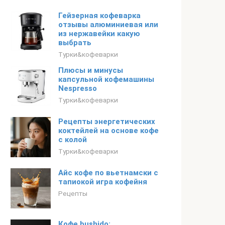
Гейзерная кофеварка
отзывы алюминиевая или
из нержавейки какую
выбрать
Турки&кофеварки
Плюсы и минусы
капсульной кофемашины
Nespresso
Турки&кофеварки
Рецепты энергетических
коктейлей на основе кофе
с колой
Турки&кофеварки
Айс кофе по вьетнамски с
тапиокой игра кофейня
Рецепты
Кофе bushido: